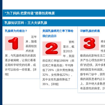
“为了妈妈 把爱传递”慈善拍卖晚宴
乳腺知识百科：王大夫谈乳腺
乳腺癌为何难治？
美国乳腺癌死亡率下降给
详解乳腺的疼痛
我们的启示
近年
来，随着
疼
资料
基因组技
困
显示，截
术的发
性
至2015
展，与乳腺癌相关的基因
极易由此影响生活
年，美国
逐步被揭晓，让我们看看
并产生心理负担和“
癌症死亡率较1990年（癌
近期科学研究的结果，或
癌”的恐惧。其中多
症死亡率最高值）平均降
许可以给你一些答案。[
详
择到医院专科就医
低了26%（其中男性降低
细
]
腺专科门诊中，因
32%，女性降低22%）。
痛的就医患者约占1/
其中女性乳腺癌降低了
上。其中绝大多数
39％。[
详细
]
有器质性的病变。[